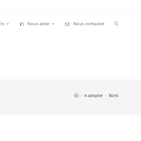
Toggle
ts
Nous aider
Nous contacter
website
search
>
A adopter
>
Boris