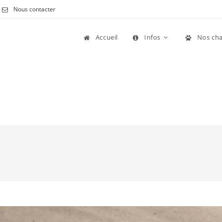
Nous contacter
Accueil
Infos
Nos cha