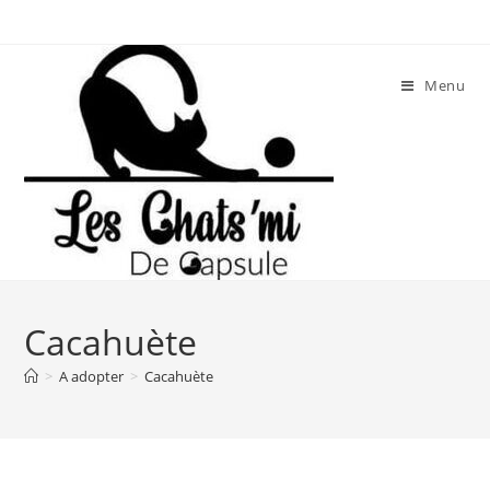
Skip
to
content
Menu
Cacahuète
>
A adopter
>
Cacahuète