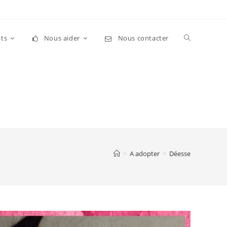
Toggle
ts
Nous aider
Nous contacter
website
search
>
A adopter
>
Déesse