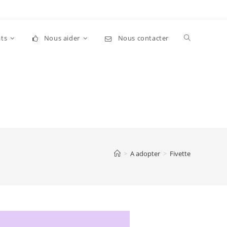
Toggle
ts
Nous aider
Nous contacter
website
search
>
A adopter
>
Fivette