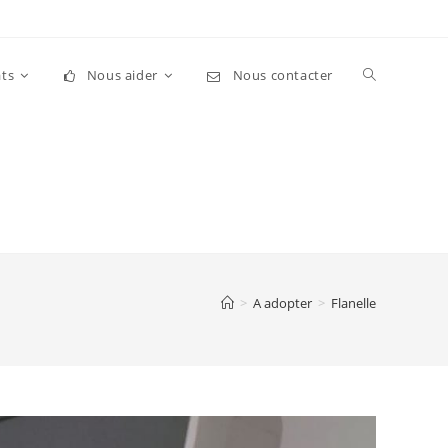
Toggle
ts
Nous aider
Nous contacter
website
search
>
A adopter
>
Flanelle