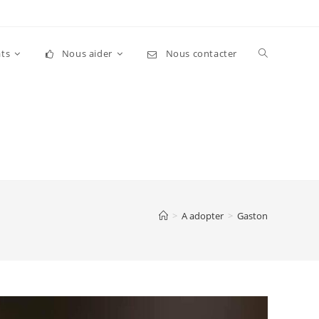
Toggle
ts
Nous aider
Nous contacter
website
search
>
A adopter
>
Gaston