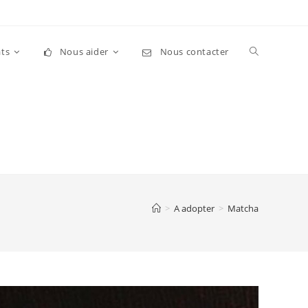
Toggle
ts
Nous aider
Nous contacter
website
search
>
A adopter
>
Matcha